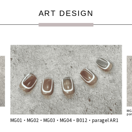
ART DESIGN
M
pa
MG01・MG02・MG03・MG04・B012・paragel AR1