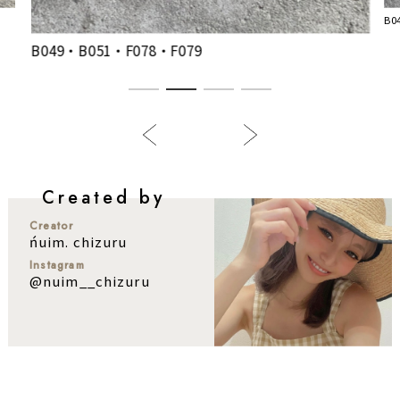
B0
B049・B051・F078・F079
Created by
Creator
ńuim. chizuru
Instagram
@nuim__chizuru