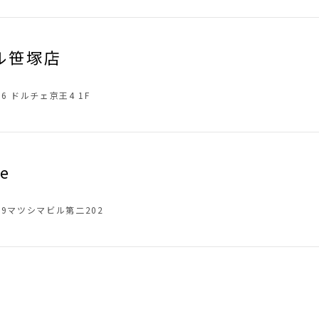
ル笹塚店
-6 ドルチェ京王4 1F
be
-19マツシマビル第二202
店