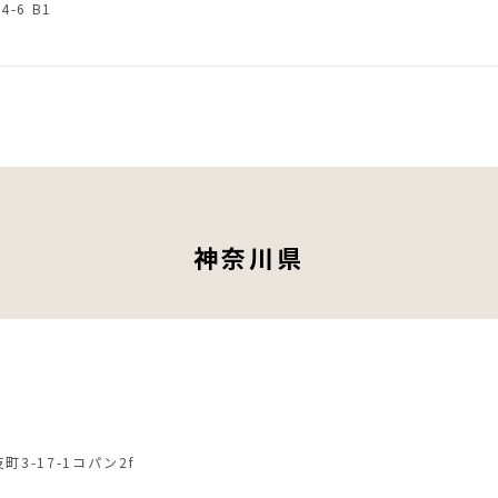
-6 B1
神奈川県
町3-17-1コパン2f