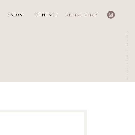
SALON
CONTACT
ONLINE SHOP
©para polish offcial website.